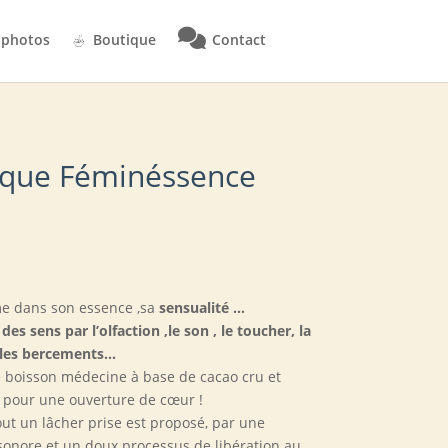
 photos
Boutique
Contact
ique Féminéssence
me dans son essence ,sa
sensualité …
es sens par l’olfaction ,le son , le toucher, la
,les bercements…
e boisson médecine à base de cacao cru et
s pour une ouverture de cœur !
out un lâcher prise est proposé, par une
 sonore et un doux processus de libération au