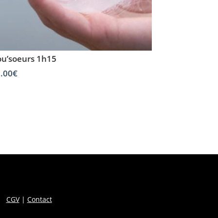
u’soeurs 1h15
.00
€
CGV
|
Contact