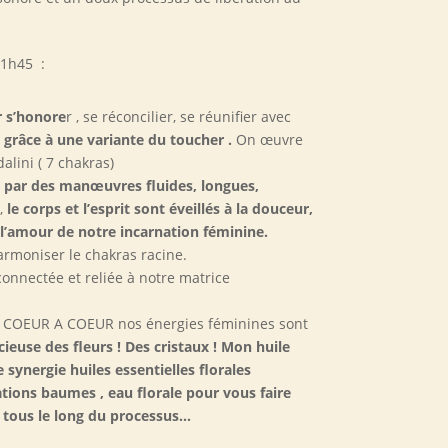
 1h45 :
r s’honore
r , se réconcilier, se réunifier avec
grâce à une variante du toucher .
On œuvre
alini ( 7 chakras)
 par des manœuvres fluides, longues,
,
le corps et l’esprit sont éveillés à la douceur,
 à l’amour de notre incarnation féminine.
armoniser le chakras racine.
connectée et reliée à notre matrice
E COEUR A COEUR nos énergies féminines sont
cieuse des fleurs ! Des cristaux ! Mon huile
 synergie huiles essentielles florales
tions baumes , eau florale pour vous faire
tous le long du processus…